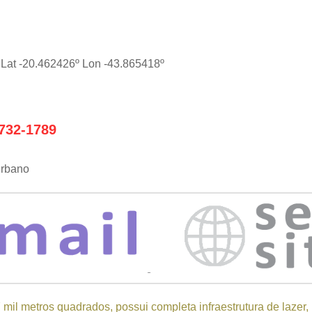
:
Lat -20.462426º Lon -43.865418º
732-1789
rbano
mil metros quadrados, possui completa infraestrutura de lazer,