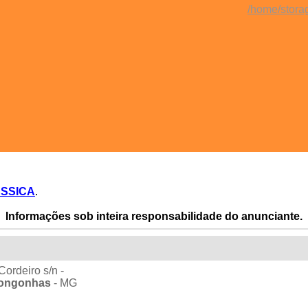
/home/stora
SSICA
.
Informações sob inteira responsabilidade do anunciante.
Cordeiro s/n -
ongonhas
- MG